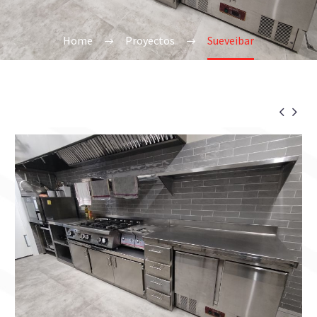
Home
Proyectos
Sueveibar

