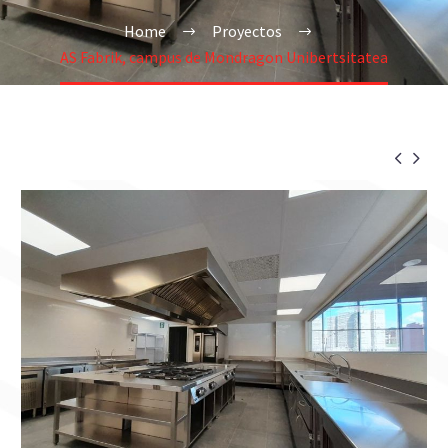
Home
Proyectos
AS Fabrik, campus de Mondragon Unibertsitatea

